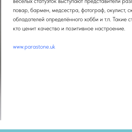
весёлых статуэток выступают представители ра
повар, бармен, медсестра, фотограф, окулист, с
обладателей определённого хобби и т.п. Такие с
кто ценит качество и позитивное настроение.
www.parastone.uk