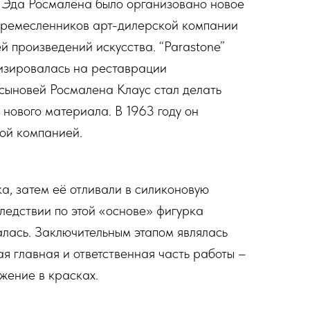
ве Эда Росмалена было организовано новое
я ремесленников арт-дилерской компании
й произведений искусства. “Parastone”
лизировалась на реставрации
 сыновей Росмалена Клаус стал делать
 нового материала. В 1963 году он
мой компанией.
ка, затем её отливали в силиконовую
ледствии по этой «основе» фигурка
лась. Заключительным этапом являлась
я главная и ответственная часть работы –
жение в красках.