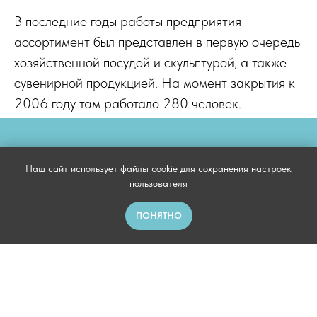
В последние годы работы предприятия
ассортимент был представлен в первую очередь
хозяйственной посудой и скульптурой, а также
сувенирной продукцией. На момент закрытия к
2006 году там работало 280 человек.
Наш сайт использует файлы cookie для сохранения настроек
пользователя
ПОНЯТНО
Музей-галерея «Котовасия», г. Минск, пр-т
Дзержинского, 131
500 м от станции метро «Малиновка»
Телефоны: +375-25-500-52-20
+375-29-676-51-66 (Telegram/Viber/WhatsApp)