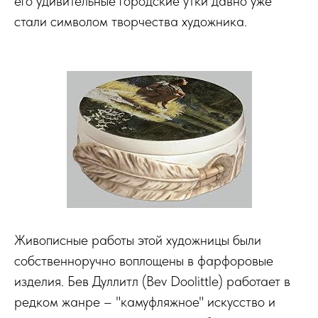
его удивительные городские утки давно уже
стали символом творчества художника.
Живописные работы этой художницы были
собственноручно воплощены в фарфоровые
изделия. Бев Дуллитл (Bev Doolittle) работает в
редком жанре – "камуфляжное" искусство и