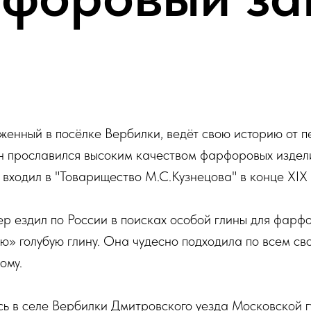
нный в посёлке Вербилки, ведёт свою историю от пе
Он прославился высоким качеством фарфоровых издел
входил в "Товарищество М.С.Кузнецова" в конце XIX 
р ездил по России в поисках особой глины для фарф
ю» голубую глину. Она чудесно подходила по всем св
ому.
 в селе Вербилки Дмитровского уезда Московской г