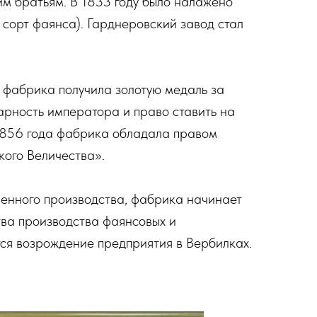
шим братьям. В 1833 году было налажено
 сорт фаянса). Гарднеровский завод стал
 фабрика получила золотую медаль за
арность императора и право ставить на
 1856 года фабрика обладала правом
ого Величества».
шленного производства, фабрика начинает
тва производства фаянсовых и
ся возрождение предприятия в Вербилках.