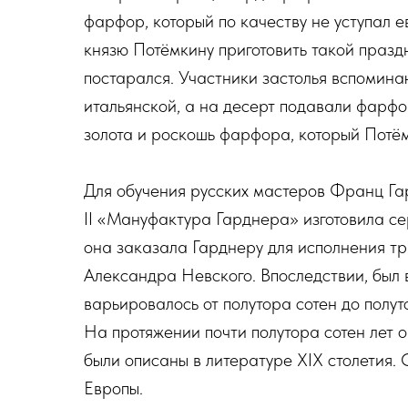
фарфор, который по качеству не уступал е
князю Потёмкину приготовить такой праздн
постарался. Участники застолья вспоминаю
итальянской, а на десерт подавали фарф
золота и роскошь фарфора, который Потё
Для обучения русских мастеров Франц Га
II «Мануфактура Гарднера» изготовила се
она заказала Гарднеру для исполнения тр
Александра Невского. Впоследствии, был 
варьировалось от полутора сотен до полу
На протяжении почти полутора сотен лет 
были описаны в литературе XIX столетия.
Европы.