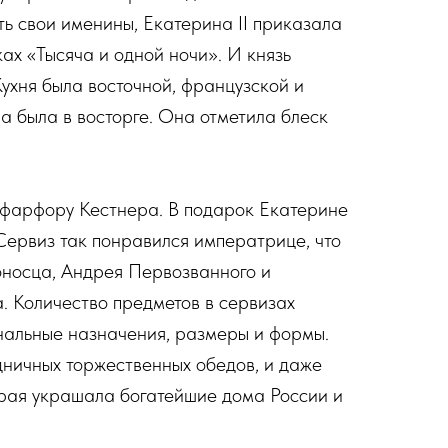
ить свои именины, Екатерина II приказала
ках «Тысяча и одной ночи». И князь
Кухня была восточной, французской и
 была в восторге. Она отметила блеск
 фарфору Кестнера. В подарок Екатерине
Сервиз так понравился императрице, что
оносца, Андрея Первозванного и
а. Количество предметов в сервизах
ональные назначения, размеры и формы.
дничных торжественных обедов, и даже
орая украшала богатейшие дома России и