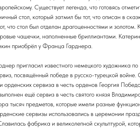
вропейскому. Существует легенда, что готовясь отмет
ичный стол, который затмил бы тот, что описан в сказ
т, что стол был отделан драгоценностями и золотом. 
оровые чашечки, наполненные бриллиантами. Катерина
мкин приобрёл у Франца Гарднера.
рднер пригласил известного немецкого художника по
рвиз, посвящённый победе в русско-турецкой войне. 
и орденских сервиза в честь орденов Георгия Побед
выполнен ещё сервиз в честь святого князя Владимир
тора тысяч предметов, которые имели разные функци
орденские сервизы использовались в церемонии праз
 Славилась фабрика и великолепной скульптурой, кот