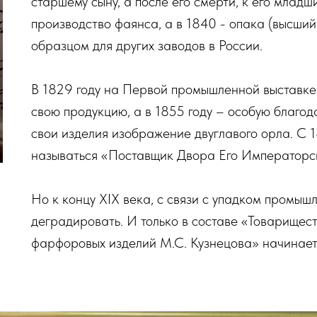
старшему сыну, а после его смерти, к его млад
производство фаянса, а в 1840 - опака (высший
образцом для других заводов в России.
В 1829 году на Первой промышленной выставке
свою продукцию, а в 1855 году – особую благод
свои изделия изображение двуглавого орла. С
называться «Поставщик Двора Его Императорск
Но к концу XIX века, с связи с упадком промы
деградировать. И только в составе «Товарищес
фарфоровых изделий М.С. Кузнецова» начинает