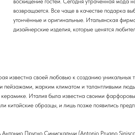
восхищение гостей. Сегодня утраченная мода 
возвращается. Все чаще в качестве подарка вы
утончённые и оригинальные. Итальянская фирм
дизайнерские изделия, которые ценятся любите
рая известна своей любовью к созданию уникальных т
 пейзажами, жарким климатом и талантливыми людьм
е, керамике. Италия была известна своими фарфоровы
ли китайские образцы, и лишь позже появились предп
Антонио Пругно Синискальчи (Antonio Prugno Siniscal