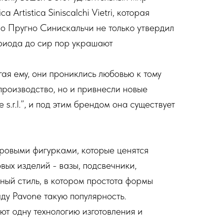
tistica Siniscalchi Vietri, которая
 Пругно Синискальчи не только утвердил
ериода до сир пор украшают
гая ему, они прониклись любовью к тому
производство, но и привнесли новые
s.r.l.”, и под этим брендом она существует
ровыми фигурками, которые ценятся
вых изделий - вазы, подсвечники,
ьный стиль, в котором простота формы
ду Pavone такую популярность.
т одну технологию изготовления и