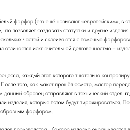
лый фарфор (его ещё называют «европейским», в отли
что позволяет создавать статуэтки и другие изделия
скольких частей и склеиваются с помощью фарфорово
л отличается исключительной долговечностью – изде
процесса, каждый этап которого тщательно контролир
 После того, как макет прошёл осмотр, мастер перед
м данный образец отправляют в технический отдел, г
али изделия, которые потом будут тиражироваться. П
тообразным фарфором.
тапов производства . Каждое изделие окрашивается 