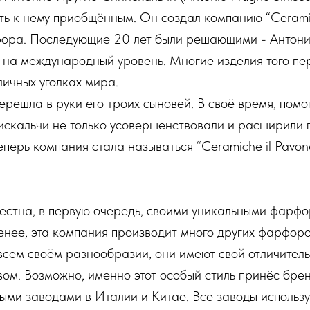
 к нему приобщённым. Он создал компанию “Ceramica Ar
ора. Последующие 20 лет были решающими - Антонио
ё на международный уровень. Многие изделия того п
личных уголках мира.
решла в руки его троих сыновей. В своё время, помо
искальчи не только усовершенствовали и расширили 
ерь компания стала называться “Ceramiche il Pavone 
естна, в первую очередь, своими уникальными фарфо
енее, эта компания производит много других фарфоро
 всем своём разнообразии, они имеют свой отличител
вом. Возможно, именно этот особый стиль принёс брен
и заводами в Италии и Китае. Все заводы использую