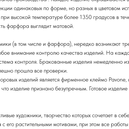
екции одинаковых по форме, но разных в цветовом исп
 при высокой температуре более 1350 градусов в теч
сть фарфора выглядит матовой.
амики (в том числе и фарфора), нередко возникают т
обое внимание контролю качества изделий. На каждо
истема контроля. Бракованные изделия немедленно и
спешно прошла все проверки.
ровых изделий является фирменное клеймо Pavone, 
, что изделие признано безупречным. Готовое издели
ливые художники, творчество которых сочетает в себ
а с его растительными мотивами, при этом все работы