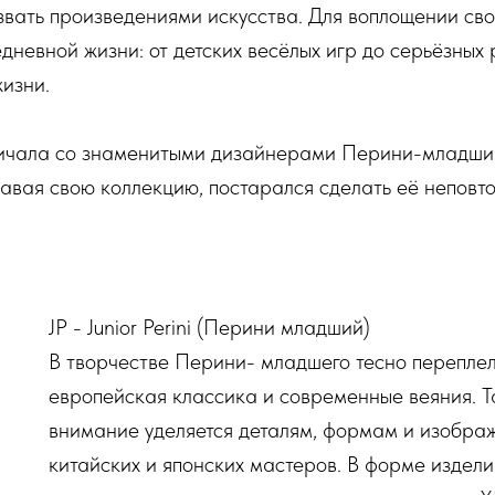
звать произведениями искусства. Для воплощении св
дневной жизни: от детских весёлых игр до серьёзных
изни.
ничала со знаменитыми дизайнерами Перини-младш
давая свою коллекцию, постарался сделать её непов
JP - Junior Perini (Перини младший)
В творчестве Перини- младшего тесно переплел
европейская классика и современные веяния. Та
внимание уделяется деталям, формам и изображ
китайских и японских мастеров. В форме издели