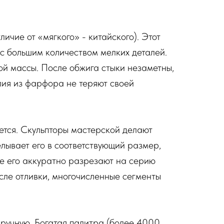
чие от «мягкого» - китайского). Этот
 с большим количеством мелких деталей.
й массы. После обжига стыки незаметны,
лия из фарфора не теряют своей
уется. Скульпторы мастерской делают
елывает его в соответствующий размер,
де его аккуратно разрезают на серию
осле отливки, многочисленные сегменты
вручную. Богатая палитра (более 4000