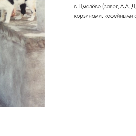
в Цмелёве (завод А.А. 
корзинами, кофейными с