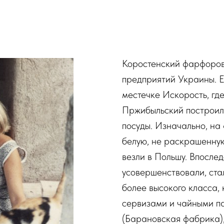
Коростенский фарфоров
предприятий Украины. Е
местечке Искорость, г
Пржибыльский построил
посуды. Изначально, на
белую, не раскрашенную
везли в Польшу. Впосле
усовершенствовали, стал
более высокого класса,
сервизами и чайными п
(Барановская фабрика),