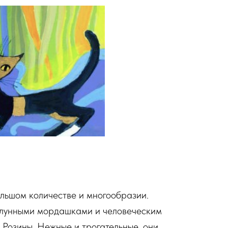
ольшом количестве и многообразии.
с лунными мордашками и человеческим
 Розины. Нежные и трогательные, они